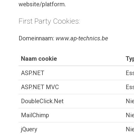
website/platform.
First Party Cookies:
Domeinnaam:
www.ap-technics.be
Naam cookie
Ty
ASP.NET
Ess
ASP.NET MVC
Ess
DoubleClick.Net
Nie
MailChimp
Nie
jQuery
Nie